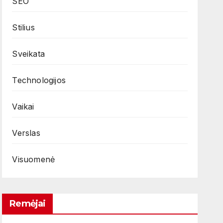
SEO
Stilius
Sveikata
Technologijos
Vaikai
Verslas
Visuomenė
Remėjai