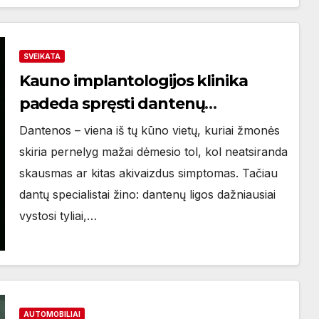
SVEIKATA
Kauno implantologijos klinika
padeda spręsti dantenų
problemas kol jos netapo rimtomis
Dantenos – viena iš tų kūno vietų, kuriai žmonės
skiria pernelyg mažai dėmesio tol, kol neatsiranda
skausmas ar kitas akivaizdus simptomas. Tačiau
dantų specialistai žino: dantenų ligos dažniausiai
vystosi tyliai,…
AUTOMOBILIAI