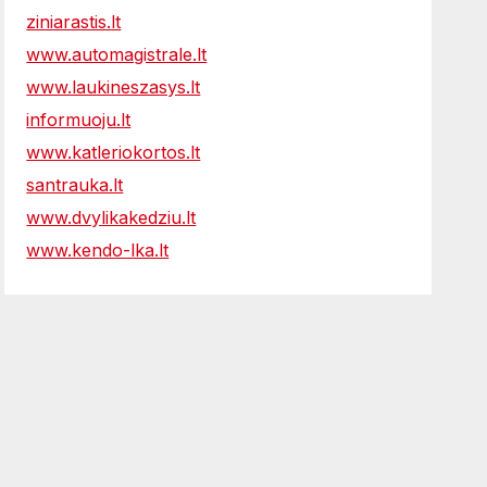
ziniarastis.lt
www.automagistrale.lt
www.laukineszasys.lt
informuoju.lt
www.katleriokortos.lt
santrauka.lt
www.dvylikakedziu.lt
www.kendo-lka.lt