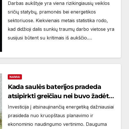
nepasiruošusiems darbuotojams
Darbas aukštyje yra viena rizikingiausių veiklos
sričių statybų, pramonės bei energetikos
sektoriuose. Kiekvienais metais statistika rodo,
kad didžioji dalis sunkių traumų darbo vietose yra
susijusi būtent su kritimais iš aukščio.…
NAMAI
Kada saulės baterijos pradeda
atsipirkti greičiau nei buvo žadėta
skaičiuoklėse
Investicija į atsinaujinančią energetiką dažniausiai
prasideda nuo kruopštaus planavimo ir
ekonominio naudingumo vertinimo. Dauguma