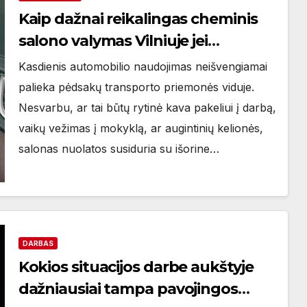
Kaip dažnai reikalingas cheminis
salono valymas Vilniuje jei
automobilis naudojamas kasdien
Kasdienis automobilio naudojimas neišvengiamai
palieka pėdsakų transporto priemonės viduje.
Nesvarbu, ar tai būtų rytinė kava pakeliui į darbą,
vaikų vežimas į mokyklą, ar augintinių kelionės,
salonas nuolatos susiduria su išorine…
DARBAS
Kokios situacijos darbe aukštyje
dažniausiai tampa pavojingos