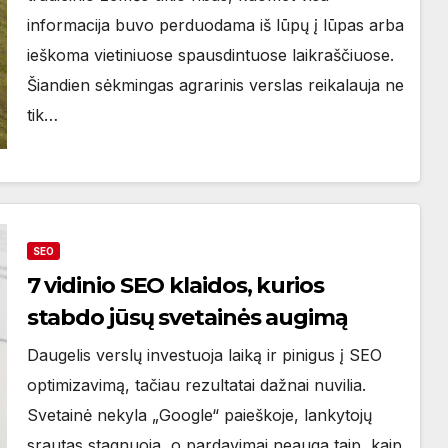
informacija buvo perduodama iš lūpų į lūpas arba
ieškoma vietiniuose spausdintuose laikraščiuose.
Šiandien sėkmingas agrarinis verslas reikalauja ne
tik…
SEO
7 vidinio SEO klaidos, kurios
stabdo jūsų svetainės augimą
Daugelis verslų investuoja laiką ir pinigus į SEO
optimizavimą, tačiau rezultatai dažnai nuvilia.
Svetainė nekyla „Google“ paieškoje, lankytojų
srautas stagnuoja, o pardavimai neauga taip, kaip