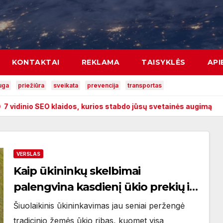
KONTAKTAI
REKLAMA
TAISYKLĖS
API
uga
priežiūra
sveikata
prevencija
transportas
laidos, kurios stabdo jūsų svetainės augimą
Ką daryti, kai
VERSLAS
Kaip ūkininkų skelbimai
palengvina kasdienį ūkio prekių ir
paslaugų valdymą
Šiuolaikinis ūkininkavimas jau seniai peržengė
tradicinio žemės ūkio ribas, kuomet visa