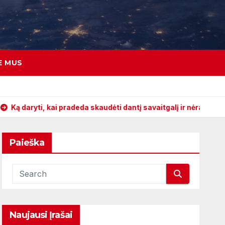
E MUS
 pradeda skaudėti dantį savaitgalį ir nėra aišku kur kreiptis
Paieška
Naujausi Įrašai