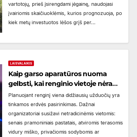
vartotojų, prieš įsirengdami jėgainę, naudojasi
įvairiomis skaičiuoklėmis, kurios prognozuoja, po
kiek metų investuotos lėšos grįš per…
LAISVALAIKIS
Kaip garso aparatūros nuoma
gelbsti, kai renginio vietoje nėra
jokios technikos
Planuojant renginį viena didžiausių užduočių yra
tinkamos erdvės pasirinkimas. Dažnai
organizatoriai susižavi netradicinėmis vietomis:
senais pramoniniais pastatais, atviromis terasomis
vidury miško, privačiomis sodybomis ar