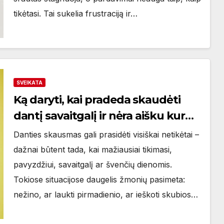
tikėtasi. Tai sukelia frustraciją ir…
SVEIKATA
Ką daryti, kai pradeda skaudėti
dantį savaitgalį ir nėra aišku kur
kreiptis
Danties skausmas gali prasidėti visiškai netikėtai –
dažnai būtent tada, kai mažiausiai tikimasi,
pavyzdžiui, savaitgalį ar švenčių dienomis.
Tokiose situacijose daugelis žmonių pasimeta:
nežino, ar laukti pirmadienio, ar ieškoti skubios…