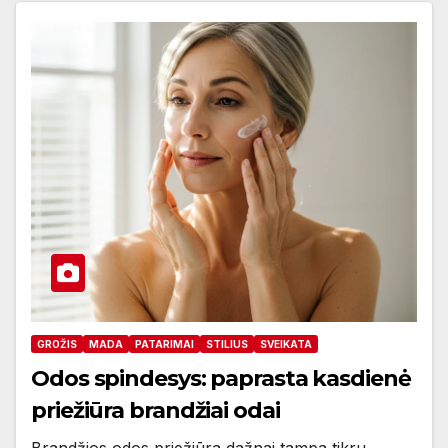
GROŽIS
MADA
PATARIMAI
STILIUS
SVEIKATA
Odos spindesys: paprasta kasdienė
priežiūra brandžiai odai
Brandžios odos priežiūra dažnai tampa tikru