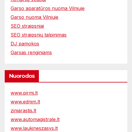
Garso aparatūros nuoma Vilniuje
Garso nuoma Vilniuje
SEO straipsniai
SEO straipsnių talpinimas
DJ pamokos
Garsas renginiams
Nuorodos
www.pirmi.lt
www.ednim.lt
ziniarastis.lt
www.automagistrale.lt
www.laukineszasys.lt