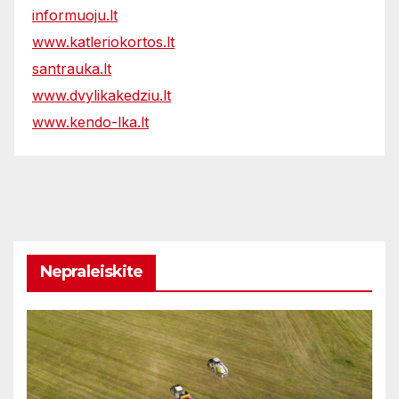
informuoju.lt
www.katleriokortos.lt
santrauka.lt
www.dvylikakedziu.lt
www.kendo-lka.lt
Nepraleiskite