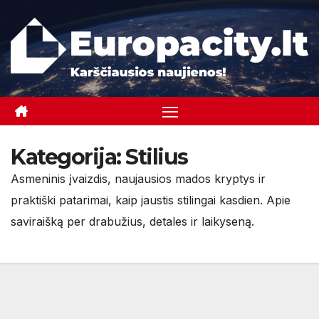
Skip
to
content
Kategorija:
Stilius
Asmeninis įvaizdis, naujausios mados kryptys ir
praktiški patarimai, kaip jaustis stilingai kasdien. Apie
saviraišką per drabužius, detales ir laikyseną.