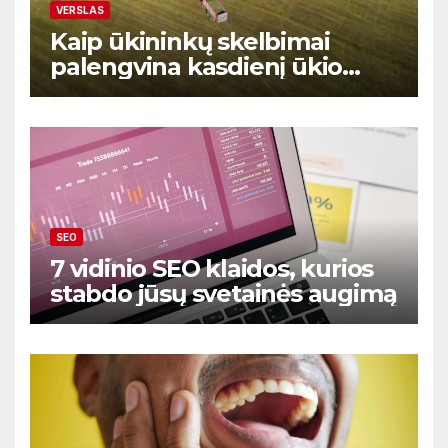
VERSLAS
Kaip ūkininkų skelbimai
palengvina kasdienį ūkio
prekių ir paslaugų valdymą
SEO
7 vidinio SEO klaidos, kurios
stabdo jūsų svetainės augimą