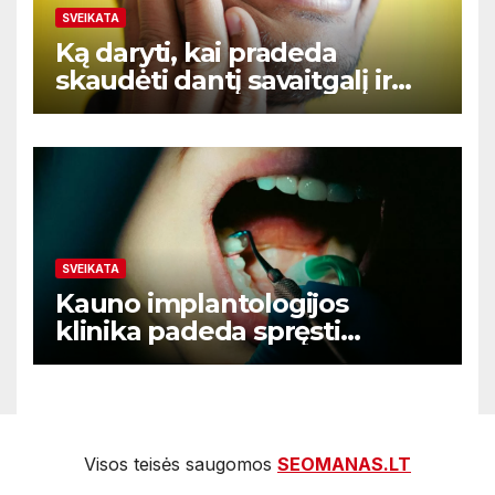
SVEIKATA
Ką daryti, kai pradeda
skaudėti dantį savaitgalį ir
nėra aišku kur kreiptis
SVEIKATA
Kauno implantologijos
klinika padeda spręsti
dantenų problemas kol jos
netapo rimtomis
Visos teisės saugomos
SEOMANAS.LT