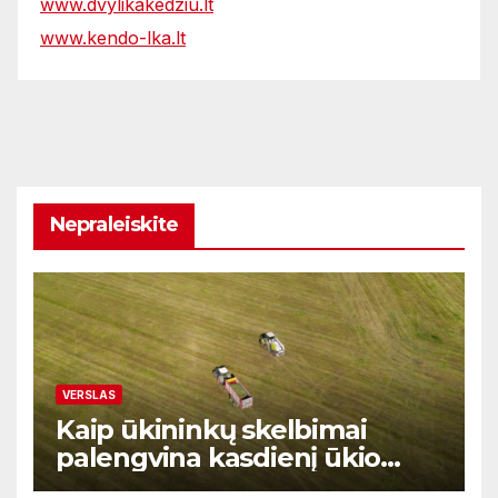
www.dvylikakedziu.lt
www.kendo-lka.lt
Nepraleiskite
VERSLAS
Kaip ūkininkų skelbimai
palengvina kasdienį ūkio
prekių ir paslaugų valdymą