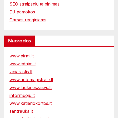
SEO straipsnių talpinimas
DJ pamokos
Garsas renginiams
Nuorodos
www.pirmi.lt
www.ednim.lt
ziniarastis.lt
www.automagistrale.lt
www.laukineszasys.lt
informuoju.lt
www.katleriokortos.lt
santrauka.lt