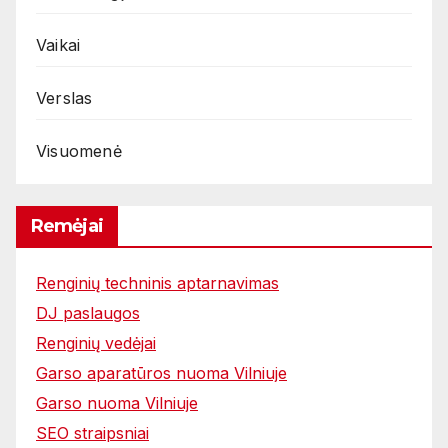
Vaikai
Verslas
Visuomenė
Remėjai
Renginių techninis aptarnavimas
DJ paslaugos
Renginių vedėjai
Garso aparatūros nuoma Vilniuje
Garso nuoma Vilniuje
SEO straipsniai