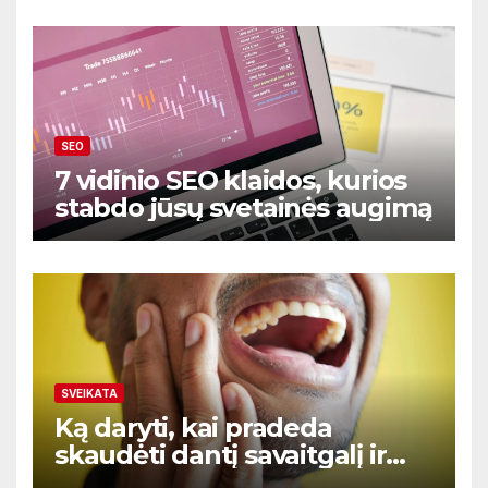
SEO
7 vidinio SEO klaidos, kurios
stabdo jūsų svetainės augimą
SVEIKATA
Ką daryti, kai pradeda
skaudėti dantį savaitgalį ir
nėra aišku kur kreiptis