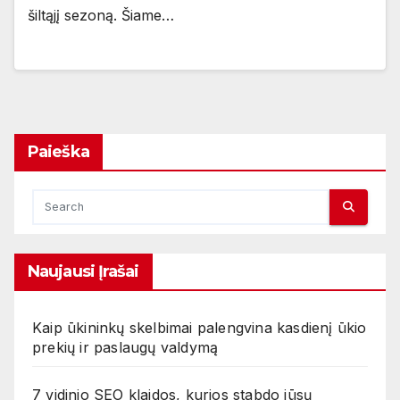
šiltąjį sezoną. Šiame…
Paieška
Naujausi Įrašai
Kaip ūkininkų skelbimai palengvina kasdienį ūkio
prekių ir paslaugų valdymą
7 vidinio SEO klaidos, kurios stabdo jūsų