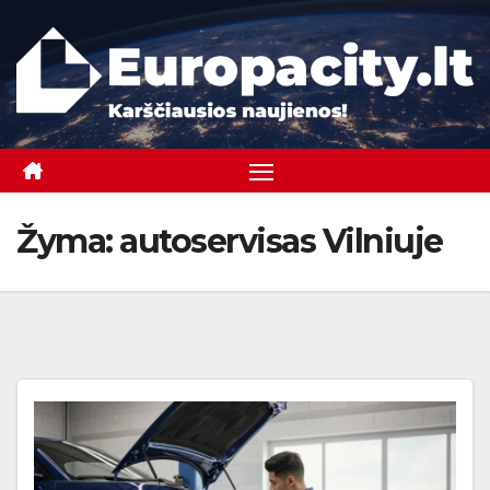
Skip
to
content
Žyma:
autoservisas Vilniuje