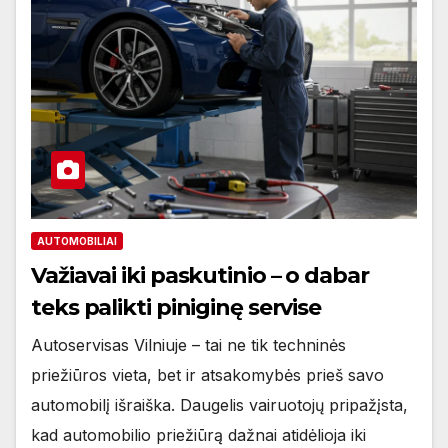
AUTOMOBILIAI
Važiavai iki paskutinio – o dabar
teks palikti piniginę servise
Autoservisas Vilniuje – tai ne tik techninės
priežiūros vieta, bet ir atsakomybės prieš savo
automobilį išraiška. Daugelis vairuotojų pripažįsta,
kad automobilio priežiūrą dažnai atidėlioja iki