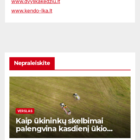
www.dvylikakedziu.lt
www.kendo-lka.lt
Nepraleiskite
VERSLAS
Kaip ūkininkų skelbimai
palengvina kasdienį ūkio
prekių ir paslaugų valdymą