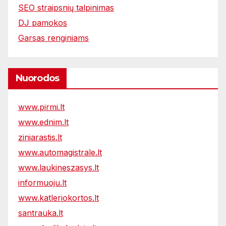
SEO straipsnių talpinimas
DJ pamokos
Garsas renginiams
Nuorodos
www.pirmi.lt
www.ednim.lt
ziniarastis.lt
www.automagistrale.lt
www.laukineszasys.lt
informuoju.lt
www.katleriokortos.lt
santrauka.lt