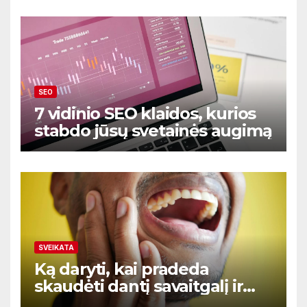
SEO
7 vidinio SEO klaidos, kurios
stabdo jūsų svetainės augimą
SVEIKATA
Ką daryti, kai pradeda
skaudėti dantį savaitgalį ir
nėra aišku kur kreiptis