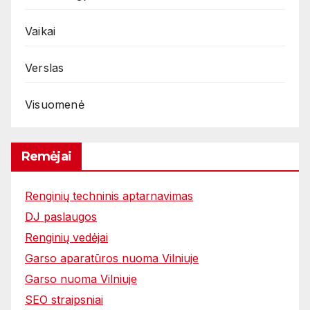
Vaikai
Verslas
Visuomenė
Remėjai
Renginių techninis aptarnavimas
DJ paslaugos
Renginių vedėjai
Garso aparatūros nuoma Vilniuje
Garso nuoma Vilniuje
SEO straipsniai