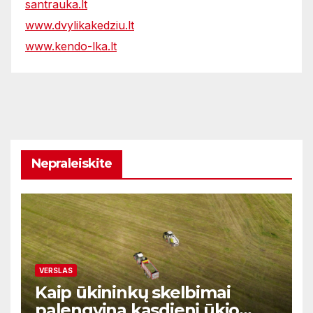
santrauka.lt
www.dvylikakedziu.lt
www.kendo-lka.lt
Nepraleiskite
VERSLAS
Kaip ūkininkų skelbimai
palengvina kasdienį ūkio