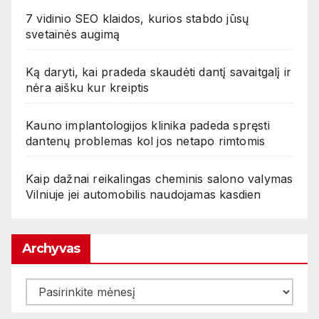
7 vidinio SEO klaidos, kurios stabdo jūsų
svetainės augimą
Ką daryti, kai pradeda skaudėti dantį savaitgalį ir
nėra aišku kur kreiptis
Kauno implantologijos klinika padeda spręsti
dantenų problemas kol jos netapo rimtomis
Kaip dažnai reikalingas cheminis salono valymas
Vilniuje jei automobilis naudojamas kasdien
Archyvas
Archyvas