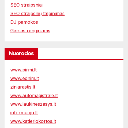
SEO straipsniai
SEO straipsnių talpinimas
DJ pamokos
Garsas renginiams
Nuorodos
www.pirmi.lt
www.ednim.lt
ziniarastis.lt
www.automagistrale.lt
www.laukineszasys.lt
informuoju.lt
www.katleriokortos.lt