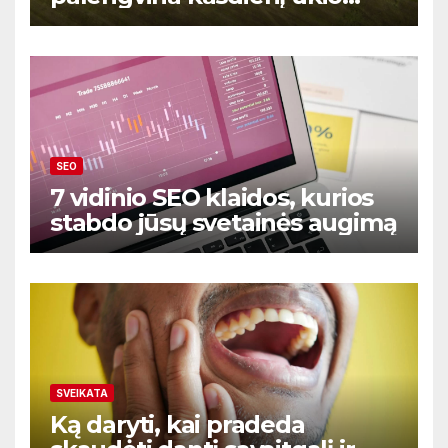
prekių ir paslaugų valdymą
SEO
7 vidinio SEO klaidos, kurios
stabdo jūsų svetainės augimą
SVEIKATA
Ką daryti, kai pradeda