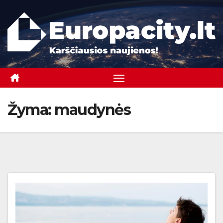
Skip
to
content
Žyma:
maudynės