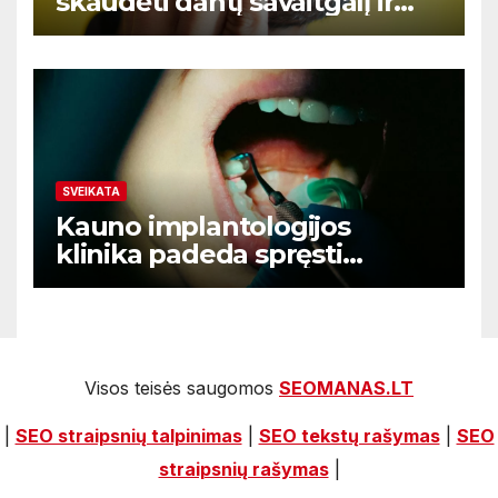
skaudėti dantį savaitgalį ir
nėra aišku kur kreiptis
SVEIKATA
Kauno implantologijos
klinika padeda spręsti
dantenų problemas kol jos
netapo rimtomis
Visos teisės saugomos
SEOMANAS.LT
|
SEO straipsnių talpinimas
|
SEO tekstų rašymas
|
SEO
straipsnių rašymas
|