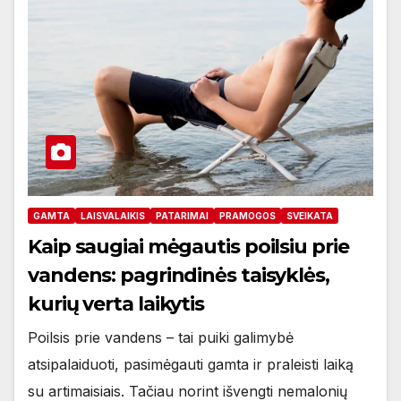
GAMTA
LAISVALAIKIS
PATARIMAI
PRAMOGOS
SVEIKATA
Kaip saugiai mėgautis poilsiu prie
vandens: pagrindinės taisyklės,
kurių verta laikytis
Poilsis prie vandens – tai puiki galimybė
atsipalaiduoti, pasimėgauti gamta ir praleisti laiką
su artimaisiais. Tačiau norint išvengti nemalonių