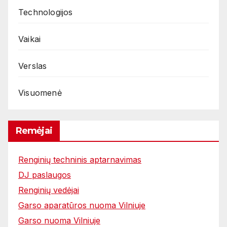
Technologijos
Vaikai
Verslas
Visuomenė
Remėjai
Renginių techninis aptarnavimas
DJ paslaugos
Renginių vedėjai
Garso aparatūros nuoma Vilniuje
Garso nuoma Vilniuje