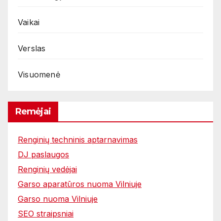
Vaikai
Verslas
Visuomenė
Remėjai
Renginių techninis aptarnavimas
DJ paslaugos
Renginių vedėjai
Garso aparatūros nuoma Vilniuje
Garso nuoma Vilniuje
SEO straipsniai