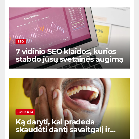
SEO
7 vidinio SEO klaidos, kurios
stabdo jūsų svetainės augimą
SVEIKATA
Ką daryti, kai pradeda
skaudėti dantį savaitgalį ir
nėra aišku kur kreiptis