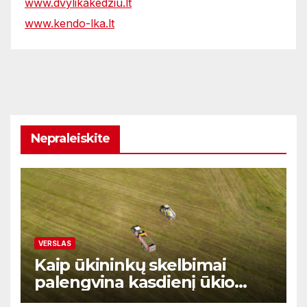
www.dvylikakedziu.lt
www.kendo-lka.lt
Nepraleiskite
VERSLAS
Kaip ūkininkų skelbimai
palengvina kasdienį ūkio
prekių ir paslaugų valdymą