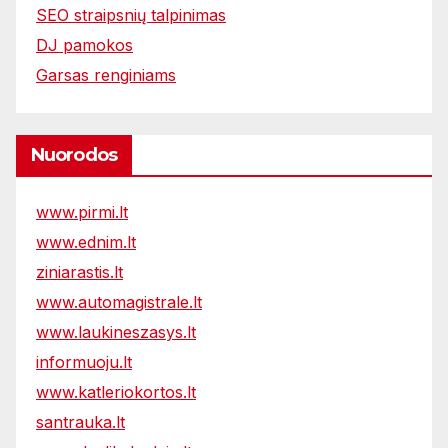
SEO straipsnių talpinimas
DJ pamokos
Garsas renginiams
Nuorodos
www.pirmi.lt
www.ednim.lt
ziniarastis.lt
www.automagistrale.lt
www.laukineszasys.lt
informuoju.lt
www.katleriokortos.lt
santrauka.lt