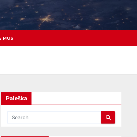
E MUS
Paieška