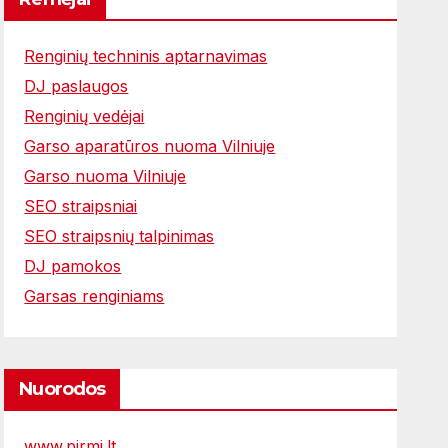
Renginių techninis aptarnavimas
DJ paslaugos
Renginių vedėjai
Garso aparatūros nuoma Vilniuje
Garso nuoma Vilniuje
SEO straipsniai
SEO straipsnių talpinimas
DJ pamokos
Garsas renginiams
Nuorodos
www.pirmi.lt