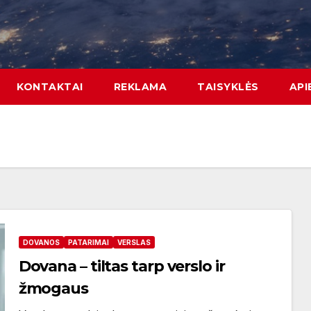
KONTAKTAI
REKLAMA
TAISYKLĖS
API
DOVANOS
PATARIMAI
VERSLAS
Dovana – tiltas tarp verslo ir
žmogaus