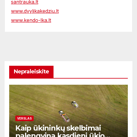
santrauka.lt
www.dvylikakedziu.lt
www.kendo-lka.lt
Nepraleiskite
VERSLAS
Kaip ūkininkų skelbimai
palengvina kasdienį ūkio