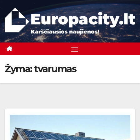
Skip
to
content
Žyma:
tvarumas