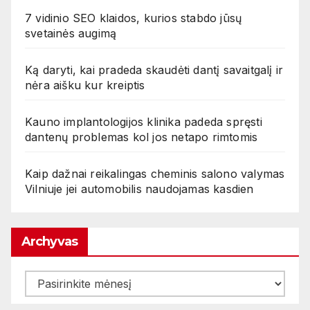
7 vidinio SEO klaidos, kurios stabdo jūsų
svetainės augimą
Ką daryti, kai pradeda skaudėti dantį savaitgalį ir
nėra aišku kur kreiptis
Kauno implantologijos klinika padeda spręsti
dantenų problemas kol jos netapo rimtomis
Kaip dažnai reikalingas cheminis salono valymas
Vilniuje jei automobilis naudojamas kasdien
Archyvas
Archyvas