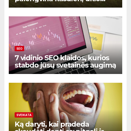
prekių ir paslaugų valdymą
SEO
7 vidinio SEO klaidos, kurios
stabdo jūsų svetainės augimą
SVEIKATA
Ką daryti, kai pradeda