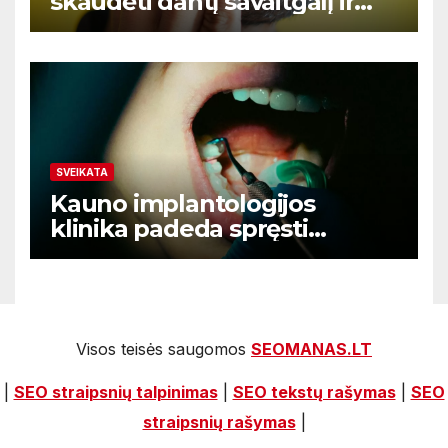
skaudėti dantį savaitgalį ir
nėra aišku kur kreiptis
SVEIKATA
Kauno implantologijos
klinika padeda spręsti
dantenų problemas kol jos
netapo rimtomis
Visos teisės saugomos
SEOMANAS.LT
|
SEO straipsnių talpinimas
|
SEO tekstų rašymas
|
SEO
straipsnių rašymas
|