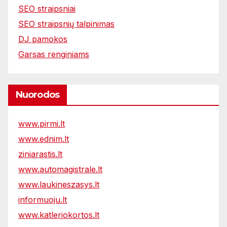
SEO straipsniai
SEO straipsnių talpinimas
DJ pamokos
Garsas renginiams
Nuorodos
www.pirmi.lt
www.ednim.lt
ziniarastis.lt
www.automagistrale.lt
www.laukineszasys.lt
informuoju.lt
www.katleriokortos.lt