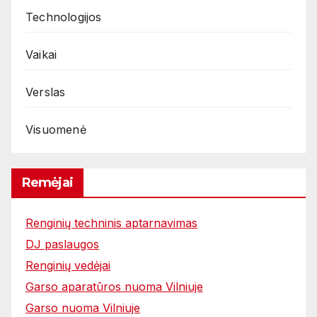
Technologijos
Vaikai
Verslas
Visuomenė
Remėjai
Renginių techninis aptarnavimas
DJ paslaugos
Renginių vedėjai
Garso aparatūros nuoma Vilniuje
Garso nuoma Vilniuje