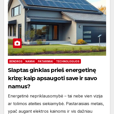
BENDROS
NAMAI
PATARIMAI
TECHNOLOGIJOS
Slaptas ginklas prieš energetinę
krizę: kaip apsaugoti save ir savo
namus?
Energetinė nepriklausomybė – tai nebe vien vizija
ar tolimos ateities siekiamybė. Pastaraisiais metais,
ypač augant elektros kainoms ir vis dažniau