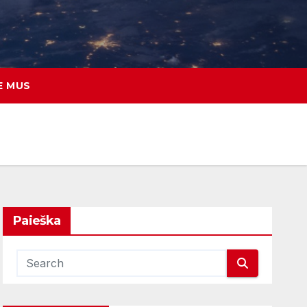
E MUS
Paieška