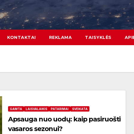
KONTAKTAI
REKLAMA
TAISYKLĖS
API
GAMTA
LAISVALAIKIS
PATARIMAI
SVEIKATA
Apsauga nuo uodų: kaip pasiruošti
vasaros sezonui?