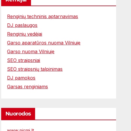
Renginių techninis aptarnavimas
DJ paslaugos
Renginių vedėjai
Garso aparatūros nuoma Vilniuje
Garso nuoma Vilniuje
SEO straipsniai
SEO straipsnių talpinimas
DJ pamokos
Garsas renginiams
Nuorodos
www.pirmi.lt