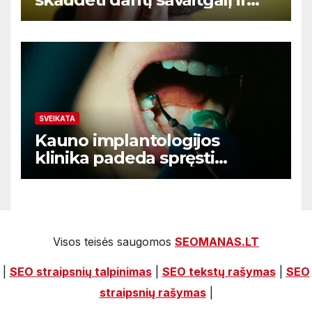
nėra aišku kur kreiptis
SVEIKATA
Kauno implantologijos
klinika padeda spręsti
dantenų problemas kol jos
netapo rimtomis
Visos teisės saugomos
SEOMANAS.LT
|
SEO straipsnių talpinimas
|
SEO tekstų rašymas
|
SEO
straipsnių rašymas
|