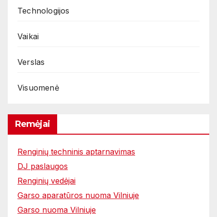
Technologijos
Vaikai
Verslas
Visuomenė
Remėjai
Renginių techninis aptarnavimas
DJ paslaugos
Renginių vedėjai
Garso aparatūros nuoma Vilniuje
Garso nuoma Vilniuje