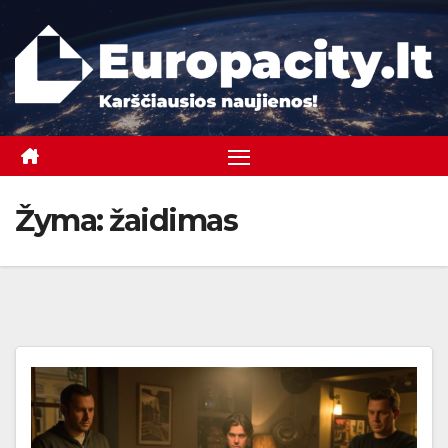
Skip
to
content
Žyma:
žaidimas