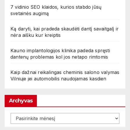
7 vidinio SEO klaidos, kurios stabdo jūsų
svetainės augimą
Ką daryti, kai pradeda skaudėti dantį savaitgalį ir
nėra aišku kur kreiptis
Kauno implantologijos klinika padeda spręsti
dantenų problemas kol jos netapo rimtomis
Kaip dažnai reikalingas cheminis salono valymas
Vilniuje jei automobilis naudojamas kasdien
Archyvas
Archyvas