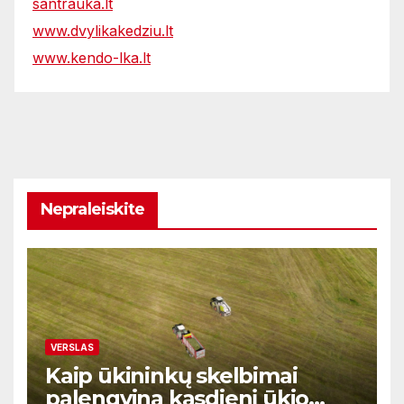
santrauka.lt
www.dvylikakedziu.lt
www.kendo-lka.lt
Nepraleiskite
VERSLAS
Kaip ūkininkų skelbimai
palengvina kasdienį ūkio