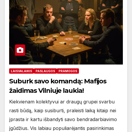
LAISVALAIKIS
PASLAUGOS
PRAMOGOS
Suburk savo komandą: Mafijos
žaidimas Vilniuje laukia!
Kiekvienam kolektyvui ar draugų grupei svarbu
rasti būdą, kaip susiburti, praleisti laiką kitaip nei
įprasta ir kartu išbandyti savo bendradarbiavimo
įgūdžius. Vis labiau populiarėjantis pasirinkimas