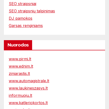
SEO straipsniai
SEO straipsnių talpinimas
DJ pamokos
Garsas renginiams
Nuorodos
www.pirmi.lt
www.ednim.lt
ziniarastis.lt
www.automagistrale.lt
www.laukineszasys.lt
informuoju.lt
www.katleriokortos.lt