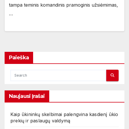
tampa teminis komandinis pramoginis užsiėmimas,
…
Paieška
Naujausi Įrašai
Kaip ūkininkų skelbimai palengvina kasdienį ūkio
prekių ir paslaugų valdymą