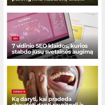
prekių ir paslaugų valdymą
SEO
7 vidinio SEO klaidos, kurios
stabdo jūsų svetainės augimą
SVEIKATA
Ką daryti, kai pradeda
skaudėti dantį savaitgalį ir