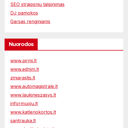
SEO straipsnių talpinimas
DJ pamokos
Garsas renginiams
Nuorodos
www.pirmi.lt
www.ednim.lt
ziniarastis.lt
www.automagistrale.lt
www.laukineszasys.lt
informuoju.lt
www.katleriokortos.lt
santrauka.lt