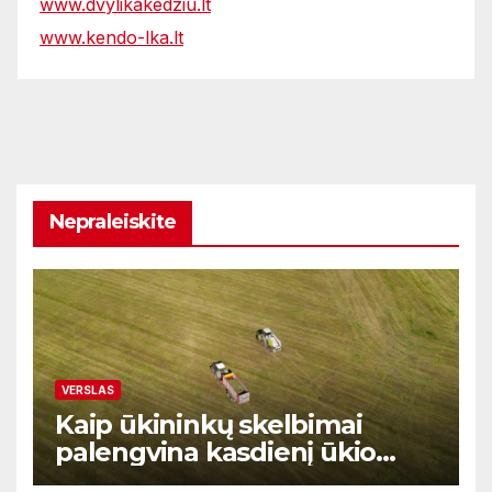
www.dvylikakedziu.lt
www.kendo-lka.lt
Nepraleiskite
VERSLAS
Kaip ūkininkų skelbimai
palengvina kasdienį ūkio
prekių ir paslaugų valdymą