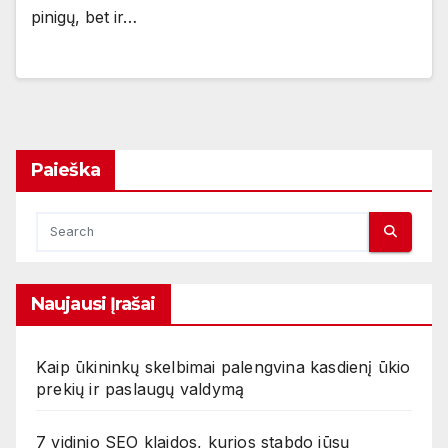
pinigų, bet ir…
Paieška
Naujausi Įrašai
Kaip ūkininkų skelbimai palengvina kasdienį ūkio
prekių ir paslaugų valdymą
7 vidinio SEO klaidos, kurios stabdo jūsų