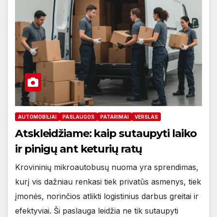
AUTOMOBILIAI
PASLAUGOS
PATARIMAI
VERSLAS
Atskleidžiame: kaip sutaupyti laiko
ir pinigų ant keturių ratų
Krovininių mikroautobusų nuoma yra sprendimas,
kurį vis dažniau renkasi tiek privatūs asmenys, tiek
įmonės, norinčios atlikti logistinius darbus greitai ir
efektyviai. Ši paslauga leidžia ne tik sutaupyti