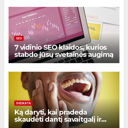
SEO
7 vidinio SEO klaidos, kurios
stabdo jūsų svetainės augimą
SVEIKATA
Ką daryti, kai pradeda
skaudėti dantį savaitgalį ir
nėra aišku kur kreiptis