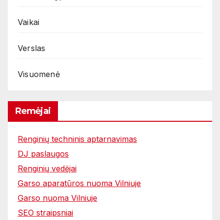
Vaikai
Verslas
Visuomenė
Remėjai
Renginių techninis aptarnavimas
DJ paslaugos
Renginių vedėjai
Garso aparatūros nuoma Vilniuje
Garso nuoma Vilniuje
SEO straipsniai